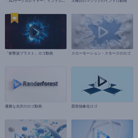
「
3Dサークルレイヤー」イントロ動画
大晦日のマジックのイントロ動画
「衝撃波ブラスト」ロゴ動画
スローモーション・スモークのロゴ
優雅な光沢のロゴ動画
図形抽象化ロゴ