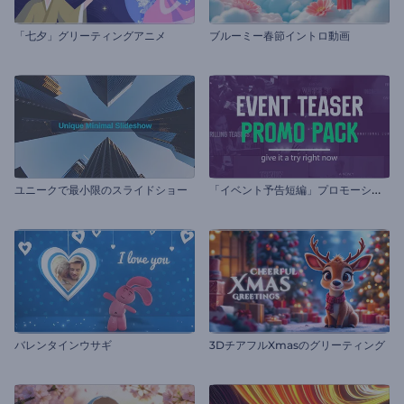
「七夕」グリーティングアニメ
ブルーミー春節イントロ動画
「
イベント予告短編」プロモーションビデオセット
ユニークで最小限のスライドショー
バレンタインウサギ
3DチアフルXmasのグリーティング