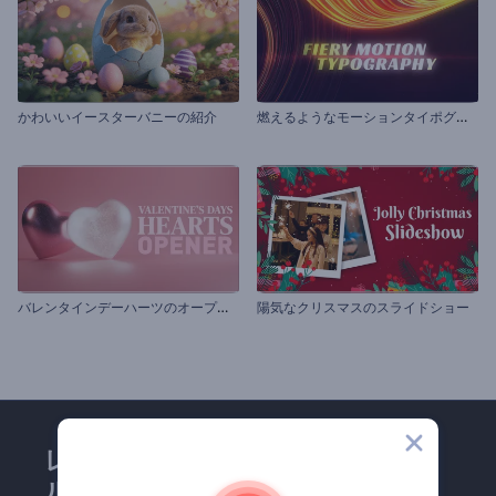
燃
えるようなモーションタイポグラフィ
かわいいイースターバニーの紹介
バ
レンタインデーハーツのオープニング動画
陽気なクリスマスのスライドショー
レンダーフォレストのメー
ルマガジンにどうかご登録