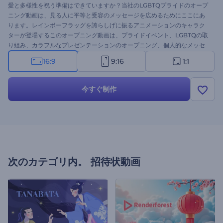
愛と多様性を祝う準備はできていますか？当社のLGBTQプライドのオープ
ニング動画は、見る人に平等と受容のメッセージを広めるためにここにあ
ります。レインボーフラッグを誇らしげに振るアニメーションのキャラク
ターが登場するこのオープニング動画は、プライドイベント、LGBTQの取
り組み、カラフルなプレゼンテーションのオープニング、個人的なメッセ
ージなどに最適です。テキストを入力し、ロゴをアップロードし、私たち
16:9
9:16
1:1
の膨大な音楽ライブラリからBGMを選択します。今すぐ作成して、ポジテ
ィブさと包括性を広めましょう！
今すぐ制作
次のカテゴリ内。
招待状動画