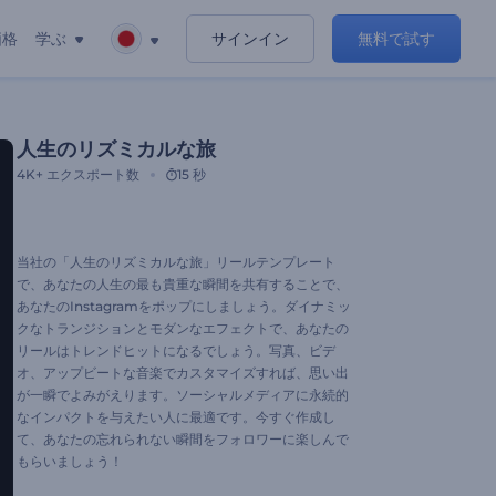
価格
学ぶ
サインイン
無料で試す
人生のリズミカルな旅
4K+
エクスポート数
15 秒
当社の「人生のリズミカルな旅」リールテンプレート
で、あなたの人生の最も貴重な瞬間を共有することで、
あなたのInstagramをポップにしましょう。ダイナミッ
クなトランジションとモダンなエフェクトで、あなたの
リールはトレンドヒットになるでしょう。写真、ビデ
オ、アップビートな音楽でカスタマイズすれば、思い出
が一瞬でよみがえります。ソーシャルメディアに永続的
なインパクトを与えたい人に最適です。今すぐ作成し
て、あなたの忘れられない瞬間をフォロワーに楽しんで
もらいましょう！