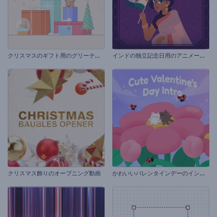
ク
リスマスのギフト用のグリーティングカード
イ
ンドの独立記念日用のアニメーション
か
わいいバレンタインデーのイントロ
クリスマス飾りのオープニング動画