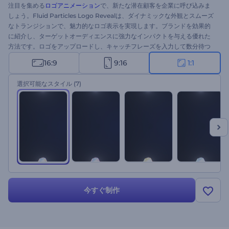
注目を集める
ロゴアニメーション
で、新たな潜在顧客を企業に呼び込みま
しょう。Fluid Particles Logo Revealは、ダイナミックな外観とスムーズ
なトランジションで、魅力的なロゴ表示を実現します。ブランドを効果的
に紹介し、ターゲットオーディエンスに強力なインパクトを与える優れた
方法です。ロゴをアップロードし、キャッチフレーズを入力して数分待つ
だけで、プロが作成したアニメーションロゴオープナーが完成します。新
16:9
9:16
1:1
ブランドプロモーション、企業紹介、テレビコマーシャル、製品プレゼン
テーションなど、様々な用途に最適です。今すぐお試しください！
選択可能なスタイル
(7)
今すぐ制作