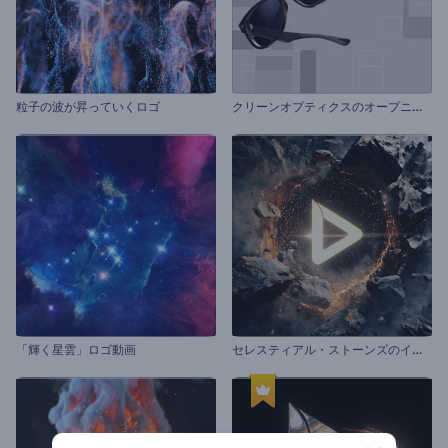
ク
リーンオプティクスのオープニング動画
粒子の波が昇っていくロゴ
セ
レスティアル・ストーンズのイントロ動画
「輝く星雲」ロゴ動画