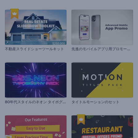
先
進のモバイルアプリ用プロモーション
不動産スライドショーツールキット
8
0年代スタイルのネオン タイポグラフィセット
タイトルモーションのセット