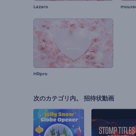
Lazaro
moura
HRpro
次のカテゴリ内。
招待状動画