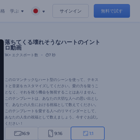
価格
学ぶ
サインイン
無料で試す
落ちてくる壊れそうなハートのイント
ロ動画
1K+
エクスポート数
7 秒
このロマンチックなハート型のシーンを使って、テキス
トと音楽をカスタマイズしてください。愛の力を疑うこ
となく、それを祝う機会を無視することはありません。
このテンプレートは、あなたの大切な人への思い出とし
て、あなたの人生における祝福として数えてください。
このテンプレートを愛する人へのリマインダーとして、
あなたの人生の祝福として数えましょう。今すぐお試し
ください！
16:9
9:16
1:1