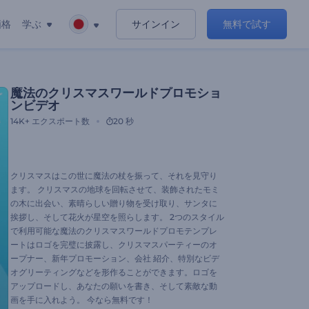
価格
学ぶ
サインイン
無料で試す
魔法のクリスマスワールドプロモショ
ンビデオ
14K+
エクスポート数
20 秒
クリスマスはこの世に魔法の杖を振って、それを見守り
ます。 クリスマスの地球を回転させて、装飾されたモミ
の木に出会い、素晴らしい贈り物を受け取り、サンタに
挨拶し、そして花火が星空を照らします。 2つのスタイル
で利用可能な魔法のクリスマスワールドプロモテンプレ
ートはロゴを完璧に披露し、クリスマスパーティーのオ
ープナー、新年プロモーション、会社 紹介、特別なビデ
オグリーティングなどを形作ることができます。ロゴを
アップロードし、あなたの願いを書き、そして素敵な動
画を手に入れよう。 今なら無料です！