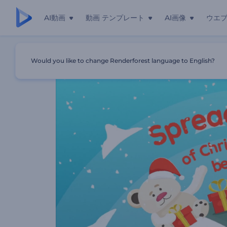
AI動画
動画 テンプレート
AI画像
ウエ
ホーム
テンプレート
魔法のクリスマスワールドプロモション
Would you like to change Renderforest language to English?