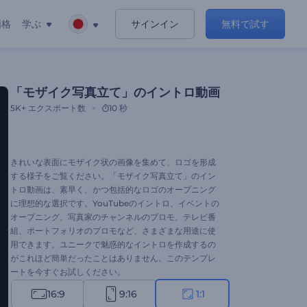
価格
学ぶ
サインイン
無料で試す
「モザイク写真立て」のイントロ動画
5K+
エクスポート数
10 秒
きれいな表面にモザイク状の画像を集めて、ロゴを形成
する様子をご覧ください。「モザイク写真立て」のイン
トロ動画は、素早く、かつ包括的なロゴのオープニング
に理想的な選択です。YouTubeのイントロ、イベントの
オープニング、写真家のチャンネルのプロモ、テレビ番
組、ポートフォリオのプロモなど、さまざまな用途に使
用できます。ユニークで魅惑的なイントロを作成するの
がこれほど簡単だったことはありません。このテンプレ
ートを今すぐお試しください。
16:9
9:16
1:1