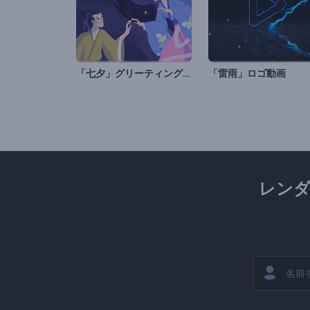
「七夕」グリーティングアニメ
「雷雨」ロゴ動画
レン