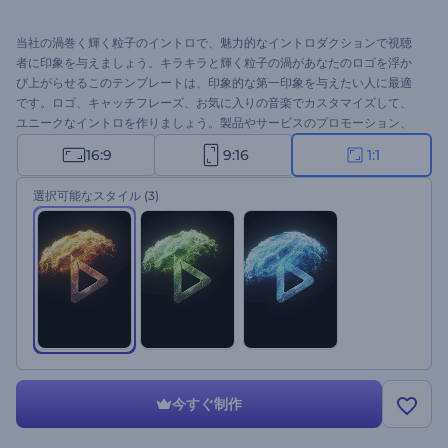
当社の渦巻く輝く粒子のイントロで、魅力的なイントロダクションで視聴
者に印象を与えましょう。キラキラと輝く粒子の渦があなたのロゴを浮か
び上がらせるこのテンプレートは、印象的な第一印象を与えたい人に最適
です。ロゴ、キャッチフレーズ、お気に入りの音楽でカスタマイズして、
ユニークなイントロを作りましょう。製品やサービスのプロモーション、
チャンネルのイントロやアウトロ、プレゼンテーションのオープニング、
16:9
9:16
1:1
テレビコマーシャルなどに最適です。今すぐ作成して、あなたのブランド
を輝かせましょう！
選択可能なスタイル
(3)
今すぐ制作