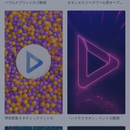
ネ
オンエナジースワール用オープニング動画
バブルスプリットロゴ動画
球状群集キネティックイントロ
「ハイテクネオン」イントロ動画