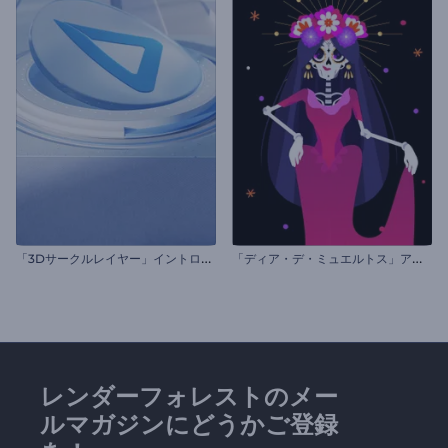
「
3Dサークルレイヤー」イントロ動画
「
ディア・デ・ミュエルトス」アニメーション
レンダーフォレストのメー
ルマガジンにどうかご登録