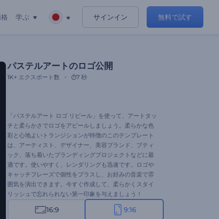
価格
学ぶ
サインイン
無料で試す
パステルアートのロゴ公開
1K+
エクスポート数
7 秒
「パステルアート ロゴ リビール」を使って、アートタッ
チと柔らかさでロゴをアピールしましょう。柔らかな色
彩と心地よいトランジションが特徴のこのテンプレート
は、アーティスト、デザイナー、美容ブランド、ブティ
ック、落ち着いたブランディングプロジェクトなどに最
適です。使いやすく、レンダリングも迅速です。ロゴや
キャッチフレーズで個性をプラスし、お好みの音楽で雰
囲気を演出できます。今すぐ作成して、柔らかくスタイ
リッシュで忘れられない第一印象を与えましょう！
16:9
9:16