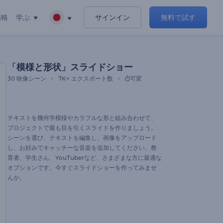
価格
学ぶ
サインイン
無料で試す
「模様と形状」スライドショー
30
映像シーン
7K+
エクスポート数
可変
テキストを幾何学模様やカラフルな形と組み合わせて、
プロジェクトで最も目を引くスライドを作りましょう。
シーンを選び、テキストを編集し、画像をアップロード
し、お好みでキャッチーな音楽を追加してください。教
育者、学生さん、YouTuberなど、さまざまな方に最適な
オプションです。今すぐスライドショーを作ってみませ
んか。