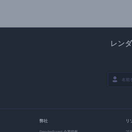
レン
弊社
リ
Renderforest 企業情報
ブ