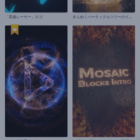
き
らめくパーティクルツリーのイントロ動画
「高速レーサー」ロゴ