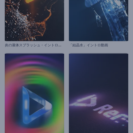
炎
の液体スプラッシュ・イントロ動画
「結晶水」イントロ動画