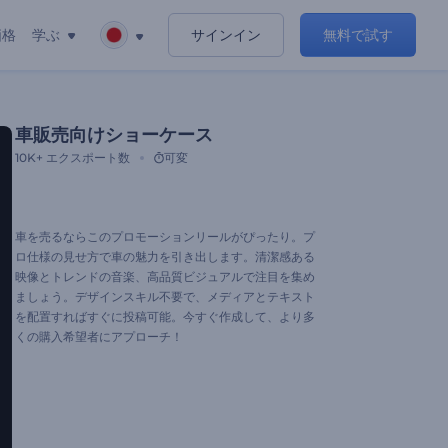
価格
学ぶ
サインイン
無料で試す
車販売向けショーケース
10K+
エクスポート数
可変
車を売るならこのプロモーションリールがぴったり。プ
ロ仕様の見せ方で車の魅力を引き出します。清潔感ある
映像とトレンドの音楽、高品質ビジュアルで注目を集め
ましょう。デザインスキル不要で、メディアとテキスト
を配置すればすぐに投稿可能。今すぐ作成して、より多
くの購入希望者にアプローチ！