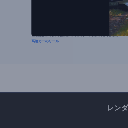
この動画のプリセットは次に示すテンプレートを使って作りました。
高速カーのリール
レン