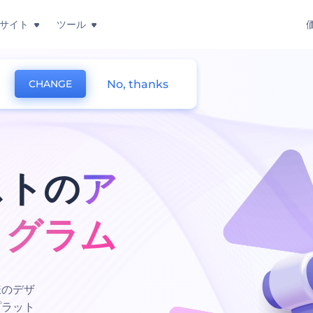
サイト
ツール
No, thanks
CHANGE
ストの
ア
ログラム
様のデザ
プラット