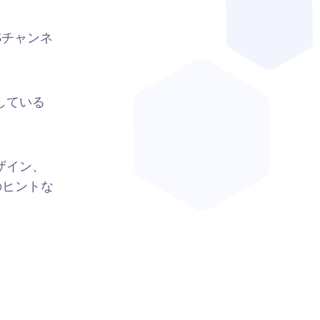
Sチャンネ
している
ザイン、
のヒントな