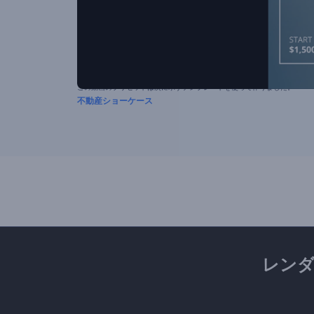
この動画のプリセットは次に示すテンプレートを使って作りました。
不動産ショーケース
レン