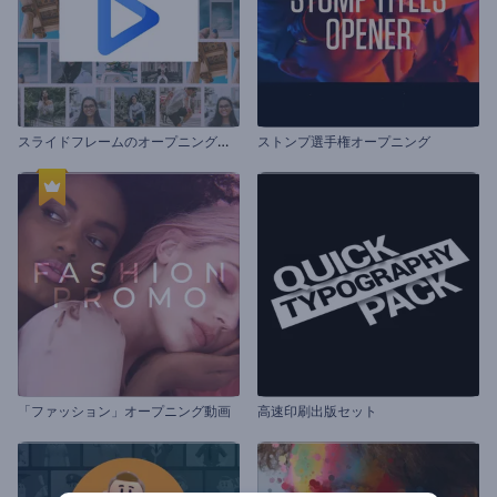
ス
ライドフレームのオープニング動画
ストンプ選手権オープニング
「ファッション」オープニング動画
高速印刷出版セット