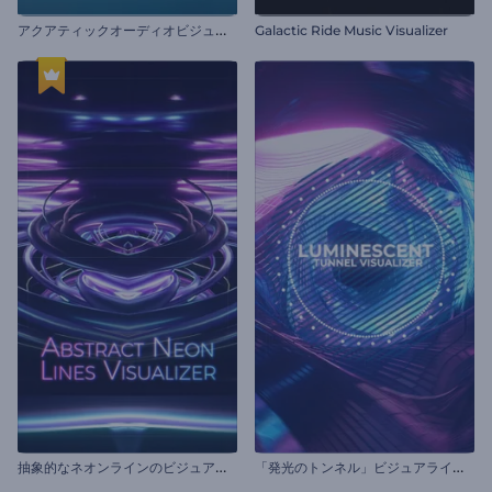
ア
クアティックオーディオビジュアライザー
Galactic Ride Music Visualizer
抽
象的なネオンラインのビジュアライザー
「
発光のトンネル」ビジュアライザー