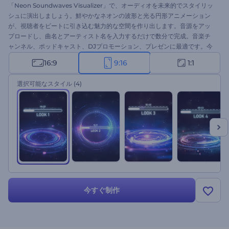
「Neon Soundwaves Visualizer」で、オーディオを未来的でスタイリッ
シュに演出しましょう。鮮やかなネオンの波形と光る円形アニメーション
が、視聴者をビートに引き込む魅力的な空間を作り出します。音源をアッ
プロードし、曲名とアーティスト名を入力するだけで数分で完成。音楽チ
ャンネル、ポッドキャスト、DJプロモーション、プレゼンに最適です。今
すぐ作成し、音を視覚的なエネルギーに変えましょう！
16:9
9:16
1:1
選択可能なスタイル
(4)
今すぐ制作