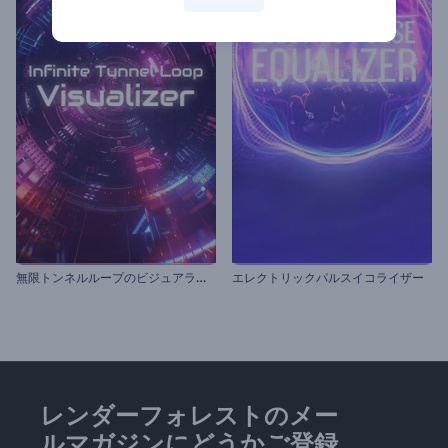
無
限トンネルループのビジュアライザー
エレクトリックパルスイコライザー
レンダーフォレストのメー
ルマガジンにどうかご登録