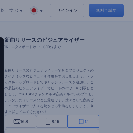
価格
学ぶ
サインイン
無料で試す
新曲リリースのビジュアライザー
1K+
エクスポート数
10分まで
新曲リリースのビジュアライザーで音楽プロジェクトの
ダイナミックなビジュアル体験を表現しましょう。トラ
ックをアップロードしてキャッチフレーズを追加し、こ
の最新のビジュアライザーでビートのパワーを例示しま
しょう。YouTubeチャンネルや音楽アルバムのプロモ、
シングルのリリースなどに最適です。堂々とした音楽ビ
ジュアライザーで人々を驚かせる準備をしましょう。今
すぐ試してみてください！
16:9
9:16
1:1