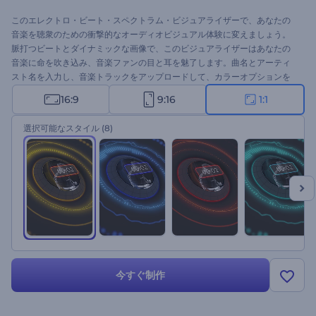
このエレクトロ・ビート・スペクトラム・ビジュアライザーで、あなたの
音楽を聴衆のための衝撃的なオーディオビジュアル体験に変えましょう。
脈打つビートとダイナミックな画像で、このビジュアライザーはあなたの
音楽に命を吹き込み、音楽ファンの目と耳を魅了します。曲名とアーティ
スト名を入力し、音楽トラックをアップロードして、カラーオプションを
選択すれば、このテンプレートはあなただけのものになります。ミュージ
16:9
9:16
1:1
ックビデオ、ライブパフォーマンス、SNSでの音楽プロモーションに最適
で、あなたのトラックを紹介するユニークな方法を提供しています。今す
選択可能なスタイル
(8)
ぐ始めよう！
今すぐ制作