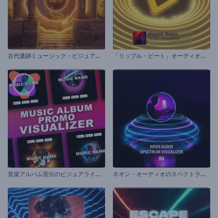
古
代遺跡ミュージック・ビジュアライザー
「
リップル・ビート」オーディオビジュアライザー
音
楽アルバム宣伝のビジュアライザー
ネ
オン・オーディオのスペクトラム・ビジュアライザー