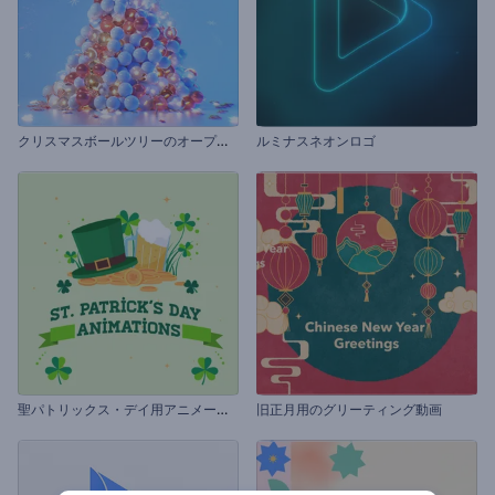
ク
リスマスボールツリーのオープニング動画
ルミナスネオンロゴ
聖
パトリックス・デイ用アニメーションズ
旧正月用のグリーティング動画