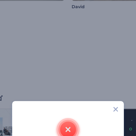
David
ゴ