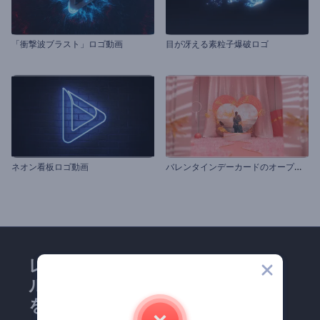
「衝撃波ブラスト」ロゴ動画
目が冴える素粒子爆破ロゴ
バ
レンタインデーカードのオープニング動画
ネオン看板ロゴ動画
レンダーフォレストのメー
ルマガジンにどうかご登録
を！