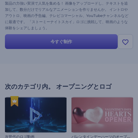
製品の力強い実演で人気を集める！ 画像をアップロードし、テキストを追
加して、数分だけでリアルなアニメーションを作りませんか。 イントロや
アウトロ、映画の予告編、テレビコマーシャル、YouTubeチャンネルなど
に最適です。 「ストーミーナイトスカイ」ロゴに挑戦して、映画のような
体験をシェアしましょう。
今すぐ制作
次のカテゴリ内。
オープニングとロゴ
バ
レンタインデーハーツのオープニング動画
次世代のロゴ動画