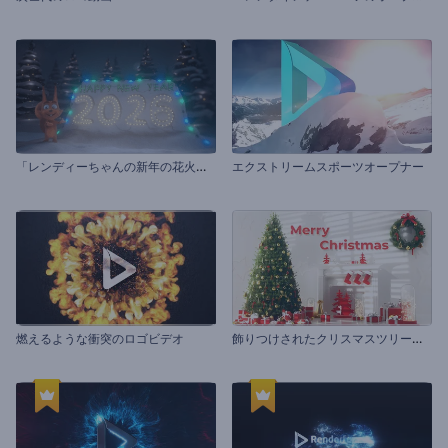
「
レンディーちゃんの新年の花火」イントロ動画
エクストリームスポーツオープナー
飾
りつけされたクリスマスツリーのオープニング動画
燃えるような衝突のロゴビデオ