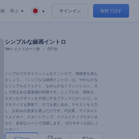
価格
学ぶ
サインイン
無料で試す
シンプルな線画イントロ
19K+
エクスポート数
7 秒
シンプルでスタイリッシュなイントロで、視聴者を迎え
ましょう。「シンプルな線画イントロ」は、やわらかな
ビジュアルエフェクト、なめらかなトランジション、そ
して控えめな透過感が特徴です。シンプルさ、明快さ、
モダンなデザインを大切にするブランドにぴったり。カ
スタマイズも簡単で、ロゴを差し込み、テキストを入力
し、お好みの音楽を選ぶだけです。IT企業、デジタルク
リエイター、スタートアップ、クリエイティブスタジオ
など、多彩なシーンで活躍します。 ぜひ今すぐお試しく
ださい！