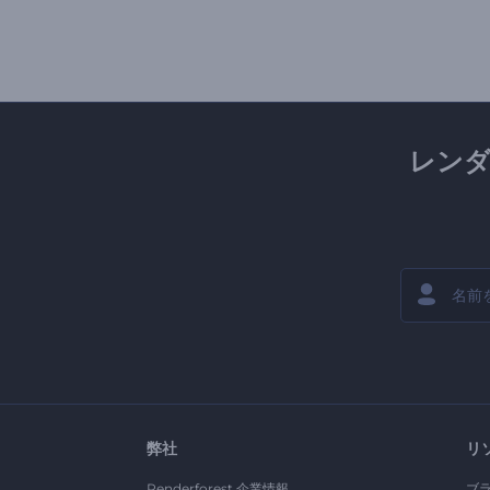
レン
弊社
リ
Renderforest 企業情報
ブ