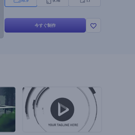
16:9
9:16
1:1
今すぐ制作