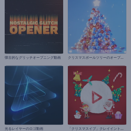
ク
リスマスボールツリーのオープニング動画
懐古的なグリッチオープニング動画
「
クリスマスイブ」クレイイントロ動画
光るレイヤーのロゴ動画