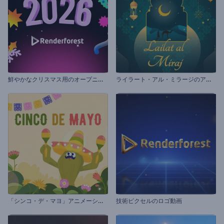
鮮
やかなクリスマス用のオープニング動画
ラ
イラート・アル・ミラージのアニメーション
「
シンコ・デ・マヨ」アニメーション
技術ピクセルのロゴ動画