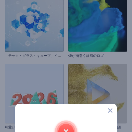
「
テック・グラス・キューブ」イントロ動画
煙が渦巻く旋風のロゴ
可愛いクリスマスツリージャーニー
きらめく粒子のオープニング動画