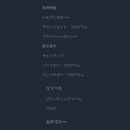
採用情報
ヘルプとサポート
アフィリエイト・プログラム
プライバシーポリシー
取引条件
サイトマップ
パートナー・プログラム
アンバサダー・プログラム
リソース
ブランディング ツール
ブログ
カテゴリー