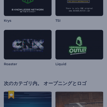
Krys
TSI
Roaster
Liquid
次のカテゴリ内。
オープニングとロゴ