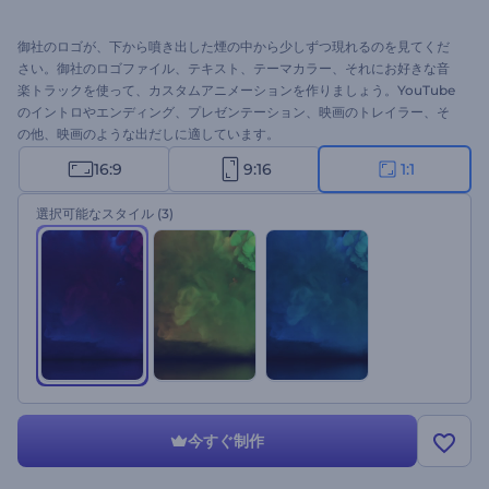
御社のロゴが、下から噴き出した煙の中から少しずつ現れるのを見てくだ
さい。御社のロゴファイル、テキスト、テーマカラー、それにお好きな音
楽トラックを使って、カスタムアニメーションを作りましょう。YouTube
のイントロやエンディング、プレゼンテーション、映画のトレイラー、そ
の他、映画のような出だしに適しています。
16:9
9:16
1:1
選択可能なスタイル
(3)
今すぐ制作