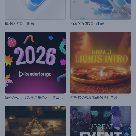
最小限のロゴ動画
抽象的な3Dロゴ動画
鮮
やかなクリスマス用のオープニング動画
灯明祭の視覚効果付きビデオ