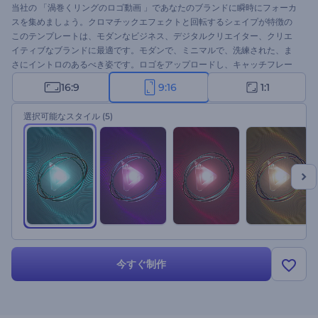
当社の 「渦巻くリングのロゴ動画 」であなたのブランドに瞬時にフォーカ
スを集めましょう。クロマチックエフェクトと回転するシェイプが特徴の
このテンプレートは、モダンなビジネス、デジタルクリエイター、クリエ
イティブなブランドに最適です。モダンで、ミニマルで、洗練された、ま
さにイントロのあるべき姿です。ロゴをアップロードし、キャッチフレー
ズを入力すれば、あとはアニメーションにお任せ。今すぐ試して、プロ品
16:9
9:16
1:1
質のイントロを数秒で手に入れましょう！
選択可能なスタイル
(5)
今すぐ制作