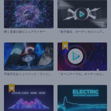
「
粒子放出」オーディオビジュアライザー
輝く音楽の波ビジュアライザー
宇
宙天文台ミュージック・ヴィジュアライザー
「
ターンテーブル」オーディオビジュアライザー