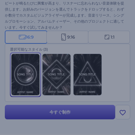
ビートが鳴るたびに興奮が高まり、リスナーに忘れられない音楽体験を提
供します。お好みのバージョンを選んでトラックをドロップすると、わず
か数分でカスタムビジュアライザーが完成します。音楽リリース、シング
ルプロモーション、アルバムティーザー、その他のプロジェクトに適して
います。今すぐ試してみませんか？
16:9
9:16
1:1
選択可能なスタイル
(3)
今すぐ制作