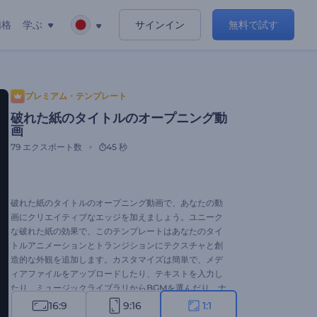
価格
学ぶ
サインイン
無料で試す
プレミアム・テンプレート
破れた紙のタイトルのオープニング動
画
79
エクスポート数
45 秒
破れた紙のタイトルのオープニング動画で、あなたの動
画にクリエイティブなエッジを加えましょう。ユニーク
な破れた紙の効果で、このテンプレートはあなたのタイ
トルアニメーションとトランジションにテクスチャと創
造的な外観を追加します。カスタマイズは簡単で、メデ
ィアファイルをアップロードしたり、テキストを入力し
たり、ミュージックライブラリからBGMを選んだり、ナ
レーションを挿入したりできます。クリエイティブなプ
16:9
9:16
1:1
ロジェクト、イベントのオープニング、プロモーション