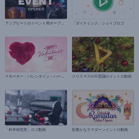
ア
ップビートのイベント用オープニング動画
「ダイナミック」シェイプロゴ
ス
モーキー・バレンタイン・ハートのイントロ動画
クリスマスの不思議のイントロ動画
「科学研究所」ロゴ動画
彩豊かなラマダーンイントロ動画