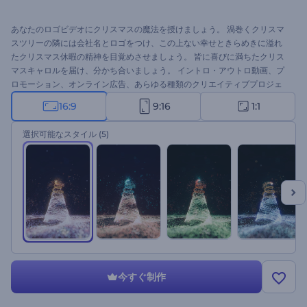
あなたのロゴビデオにクリスマスの魔法を授けましょう。 渦巻くクリスマ
スツリーの隣には会社名とロゴをつけ、この上ない幸せときらめきに溢れ
たクリスマス休暇の精神を目覚めさせましょう。 皆に喜びに満ちたクリス
マスキャロルを届け、分かち合いましょう。 イントロ・アウトロ動画、プ
ロモーション、オンライン広告、あらゆる種類のクリエイティブプロジェ
クトに最適です。 今すぐ作り始めましょう！
16:9
9:16
1:1
選択可能なスタイル
(5)
今すぐ制作