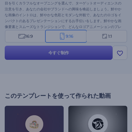
目を引くカラフルなオープニングを選んで、ターゲットオーディエンスの
注意を引き、あなたの会社やブランドへの興味を喚起しましょう。鮮やか
な画像のイントロは、鮮やかな色彩とモダンな外観で、あなたのロゴをイ
ンパクトのあるプレゼンテーションにするお手伝いをします。鮮やかな画
像要素とスムーズなトランジションで、どんなロゴアニメーションのプレ
ゼンテーションも成功に導くことでしょう。ロゴをアップロードし、好み
16:9
9:16
1:1
の色に変更し、キャッチコピーを書いて数分待つだけで、プロ並みの動画
アニメーションが完成します。エンターテインメント業界、フードコー
ト、子供服ブランドなど、さまざまな業種の企業に最適です。今すぐ試し
今すぐ制作
てみてください！
このテンプレートを使って作られた動画