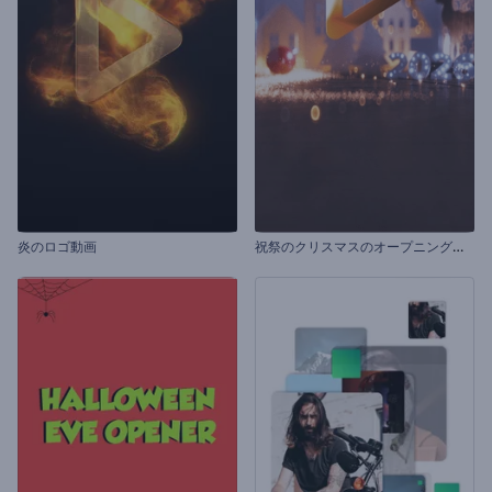
祝
祭のクリスマスのオープニング動画
炎のロゴ動画