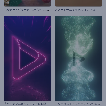
ホ
リデー・グリーティングのポストカード
スノードームミラクル イントロ
ス
ターダスト・フュージョンのロゴ動画
「ハイテクネオン」イントロ動画