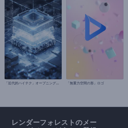
「
近代的ハイテク」オープニング動画
「無重力空間の形」ロゴ
レンダーフォレストのメー