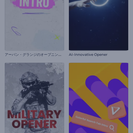
ア
ーバン・グランジのオープニング動画
AI-Innovative Opener