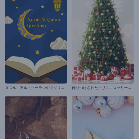
ヌ
ズル・アル・クーランのぐグリティング動画
飾
りつけされたクリスマスツリーのオープニング動画