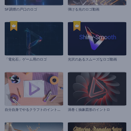
SF調煙の戸口のロゴ
弾ける光のロゴ動画
「電化石」ゲーム用のロゴ
光沢のあるスムーズなロゴ動画
自
分自身でやるクラフトのイントロ動画
渦巻く抽象図形のイントロ