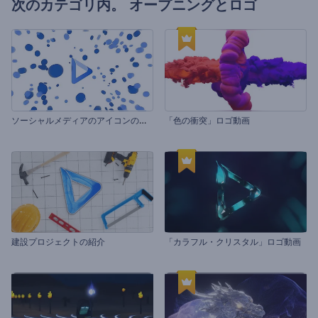
次のカテゴリ内。
オープニングとロゴ
ソ
ーシャルメディアのアイコンのロゴ
「色の衝突」ロゴ動画
建設プロジェクトの紹介
「カラフル・クリスタル」ロゴ動画