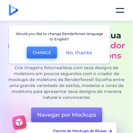
Apresente o estilo da sua
Would you like to change Renderforest language
to English?
marca com o nosso
criador
No, thanks
CHANGE
de mockups de moletons
Crie imagens fotorrealistas com seus designs de
moletons em poucos segundos com o criador de
mockups de moletons da Renderforest! Escolha entre
uma grande variedade de estilos, modelos e cores de
moletons para apresentar seus designs de maneira
natural e convincente.
Navegar por Mockups
e Blusas
Mockups de Blusas Manga Longa