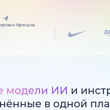
мировых брендов
е модели ИИ
и инст
нённые в одной пл