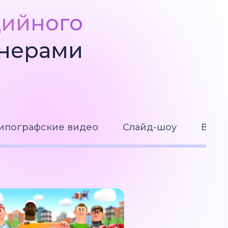
дийного
йнерами
ипографские видео
Слайд-шоу
Визу