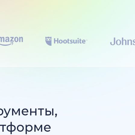
рументы,
атформе