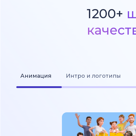
1200+
ш
качест
Анимация
Интро и логотипы