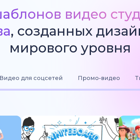
аблонов видео сту
ва
, созданных диза
мирового уровня
Видео для соцсетей
Промо-видео
Т