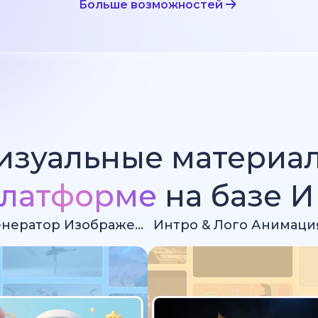
Больше возможностей
изуальные материа
латформе
на базе 
Ии Генератор Изображений
Интро & Лого Анимаци