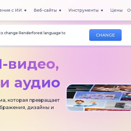
ения с ИИ
Веб-сайты
Инструменты
Цены
О
 to change Renderforest language to
CHANGE
-видео,
и аудио
ма, которая превращает
ображения, дизайны и