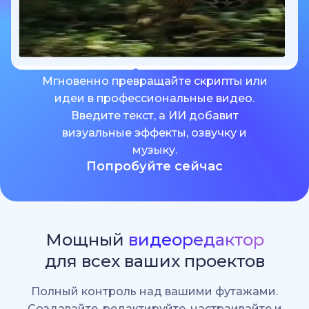
Мгновенно превращайте скрипты или
идеи в профессиональные видео.
Введите текст, а ИИ добавит
визуальные эффекты, озвучку и
музыку.
Попробуйте сейчас
Мощный
видеоредактор
для всех ваших проектов
Полный контроль над вашими футажами.
Создавайте, редактируйте, настраивайте и