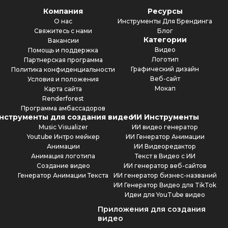
Компания
Ресурсы
О нас
Инструменты Для Брендинга
Свяжитесь с нами
Блог
Категории
Вакансии
Видео
Помощь и поддержка
Логотип
Партнерская программа
Графический дизайн
Политика конфиденциальности
Веб-сайт
Условия и положения
Мокап
Карта сайта
Renderforest
Программа амбассадоров
нструменты для создания видео
ИИ Инструменты
Music Visualizer
ИИ видео генератор
Youtube Интро мейкер
ИИ Генератор Анимации
Анимации
ИИ Видеоредактор
Анимация логотипа
Текст в Видео с ИИ
Создание видео
ИИ генератор веб-сайтов
Генератор Анимации Текста
ИИ генератор бизнес-названий
ИИ Генератор Видео для TikTok
Идеи для YouTube видео
Приложения для создания
видео