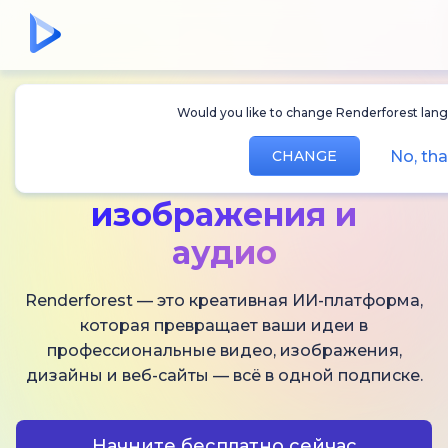
Would you like to change Renderforest lang
Создавайте
ИИ-
No, th
CHANGE
видео,
изображения и
аудио
Renderforest — это креативная ИИ-платформа,
которая превращает ваши идеи в
профессиональные видео, изображения,
дизайны и веб-сайты — всё в одной подписке.
Начните бесплатно сейчас