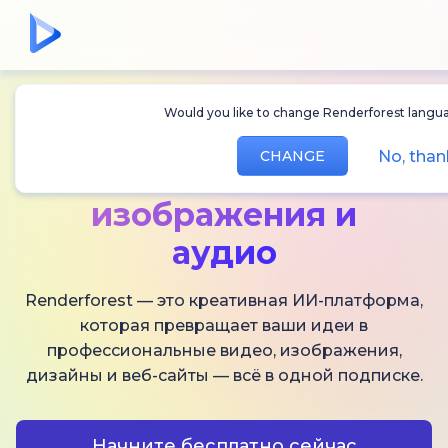
Would you like to change Renderforest lang
Создавайте
ИИ-
No, th
CHANGE
видео,
изображения и
аудио
Renderforest — это креативная ИИ-платформа,
которая превращает ваши идеи в
профессиональные видео, изображения,
дизайны и веб-сайты — всё в одной подписке.
Начните бесплатно сейчас