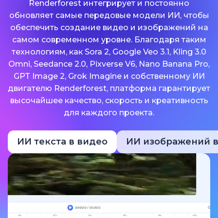
Renderforest интегрирует и постоянно
обновляет самые передовые модели ИИ, чтобы
обеспечить создание видео и изображений на
самом современном уровне. Благодаря таким
технологиям, как Sora 2, Google Veo 3.1, Kling 3.0
Omni, Seedance 2.0, Pixverse V6, Nano Banana Pro,
GPT Image 2, Grok Imagine и собственному ИИ
двигателю Renderforest, платформа гарантирует
высочайшее качество, скорость и креативность
для каждого проекта.
ИИ текста в видео
ИИ изображений в