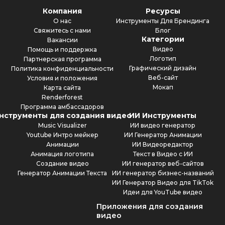
Компания
Ресурсы
О нас
Инструменты Для Брендинга
Свяжитесь с нами
Блог
Категории
Вакансии
Видео
Помощь и поддержка
Логотип
Партнерская программа
Графический дизайн
Политика конфиденциальности
Веб-сайт
Условия и положения
Мокап
Карта сайта
Renderforest
Программа амбассадоров
нструменты для создания видео
ИИ Инструменты
Music Visualizer
ИИ видео генератор
Youtube Интро мейкер
ИИ Генератор Анимации
Анимации
ИИ Видеоредактор
Анимация логотипа
Текст в Видео с ИИ
Создание видео
ИИ генератор веб-сайтов
Генератор Анимации Текста
ИИ генератор бизнес-названий
ИИ Генератор Видео для TikTok
Идеи для YouTube видео
Приложения для создания
видео