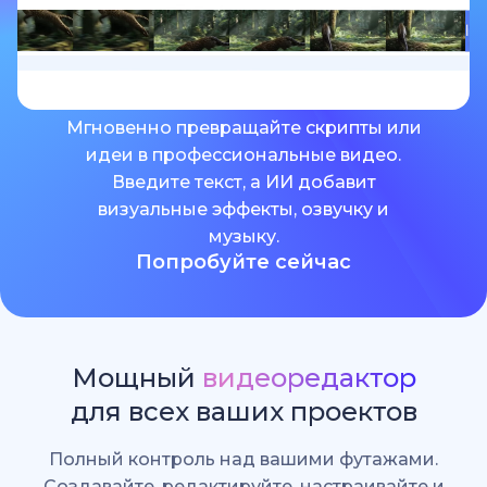
Мгновенно превращайте скрипты или
идеи в профессиональные видео.
Введите текст, а ИИ добавит
визуальные эффекты, озвучку и
музыку.
Попробуйте сейчас
Мощный
видеоредактор
для всех ваших проектов
Полный контроль над вашими футажами.
Создавайте, редактируйте, настраивайте и