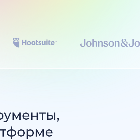
рументы,
атформе