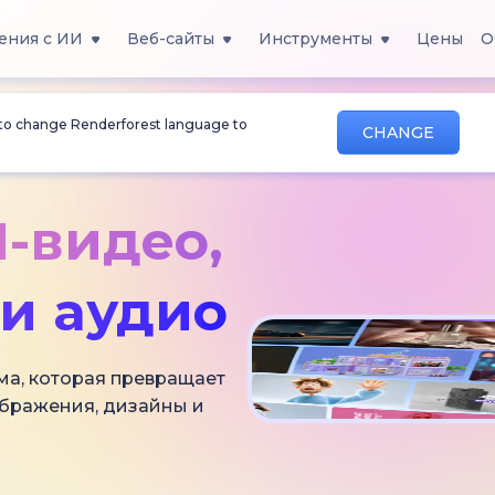
ения с ИИ
Веб-сайты
Инструменты
Цены
О
 to change Renderforest language to
CHANGE
-видео,
и аудио
ма, которая превращает
ображения, дизайны и