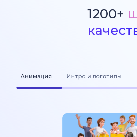
1200+
ш
качест
Анимация
Интро и логотипы