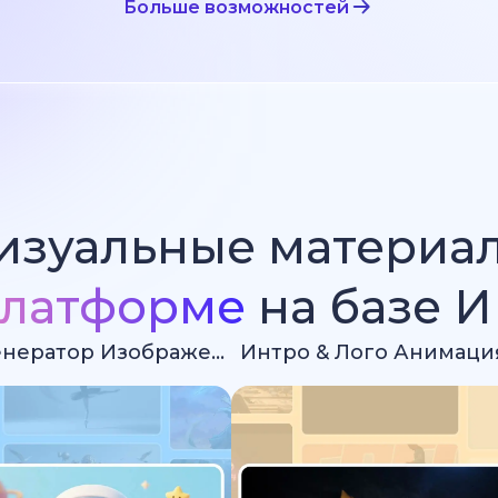
Больше возможностей
изуальные материа
латформе
на базе 
Ии Генератор Изображений
Интро & Лого Анимаци