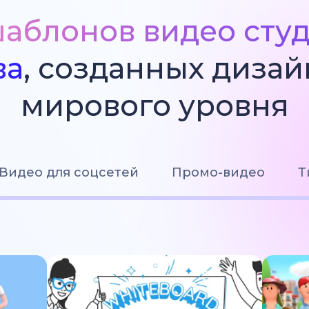
аблонов видео сту
ва
, созданных диза
мирового уровня
Видео для соцсетей
Промо-видео
Т