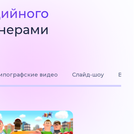
дийного
йнерами
ипографские видео
Слайд-шоу
Визу