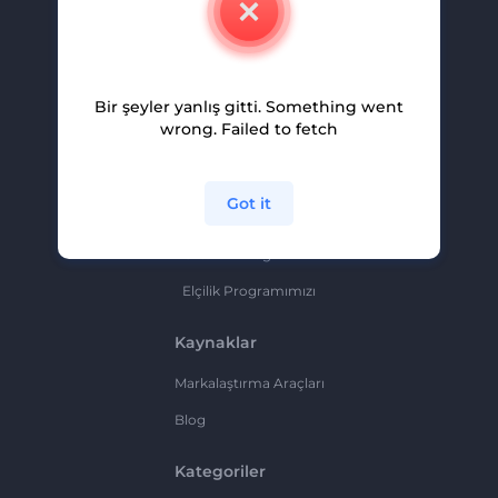
Kariyer
Yardım Ve Destek
Bir şeyler yanlış gitti. Something went
Ortaklık Programı
wrong. Failed to fetch
Gizlilik Politikası
Şartlar Ve Koşullar
Got it
Site Haritası
Ortaklık Programı
Elçilik Programımızı
Kaynaklar
Markalaştırma Araçları
Blog
Kategoriler