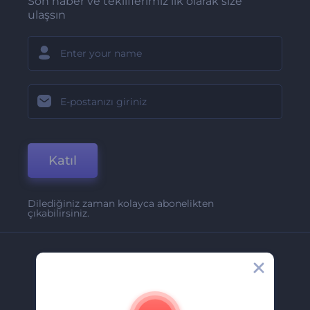
Son haber ve tekliflerimiz ilk olarak size
ulaşsın
Katıl
Dilediğiniz zaman kolayca abonelikten
çıkabilirsiniz.
Şirket
Hakkımızda
İletişim