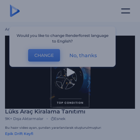
Ana Sayfa
Şablonlar
Lüks Araç Kiralama Tanıtımı
Would you like to change Renderforest language
to English?
No, thanks
CHANGE
Lüks Araç Kiralama Tanıtımı
9K+
Dışa Aktarmalar
Esnek
Bu hazır video ayarı, şundan yararlanılarak oluşturulmuştur:
Epik Drift Keyfi