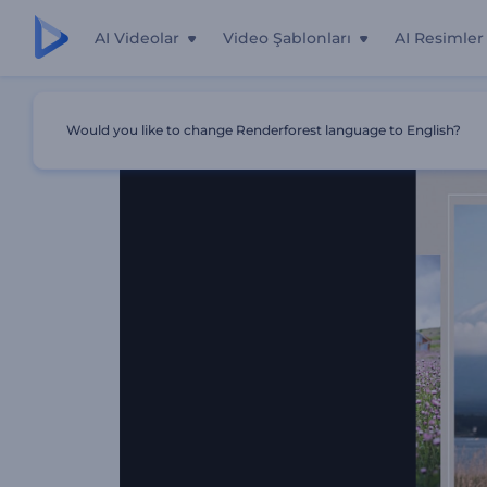
AI Videolar
Video Şablonları
AI Resimler
Ana Sayfa
Şablonlar
Doğa Fotoğrafçılığı Reeli
Would you like to change Renderforest language to English?