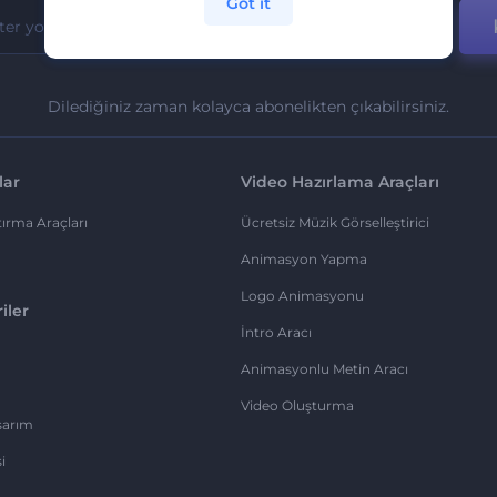
Got it
Dilediğiniz zaman kolayca abonelikten çıkabilirsiniz.
lar
Video Hazırlama Araçları
ırma Araçları
Ücretsiz Müzik Görselleştirici
Animasyon Yapma
Logo Animasyonu
iler
İntro Aracı
Animasyonlu Metin Aracı
Video Oluşturma
sarım
i