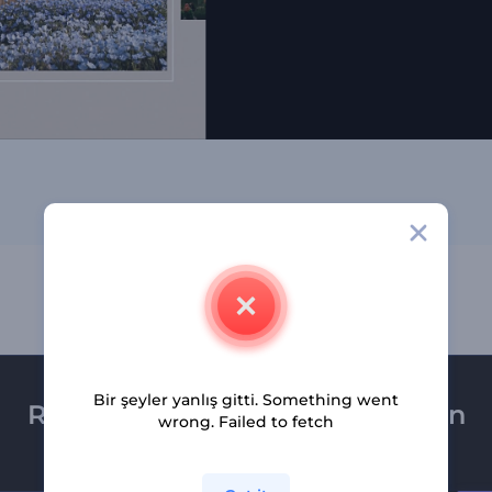
Bir şeyler yanlış gitti. Something went
Renderforest bültenine üye olun
wrong. Failed to fetch
Son haber ve tekliflerimiz ilk olarak size ulaşsın