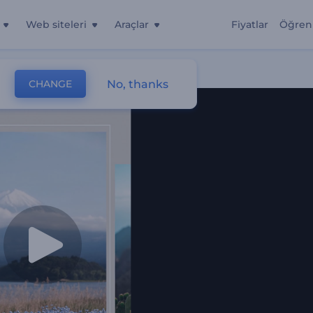
Web siteleri
Araçlar
Fiyatlar
Öğren
No, thanks
CHANGE