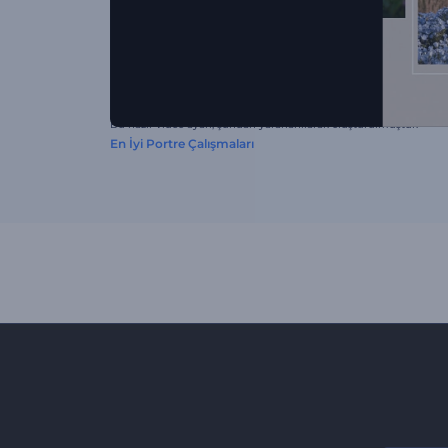
Bu hazır video ayarı, şundan yararlanılarak oluşturulmuştur:
En İyi Portre Çalışmaları