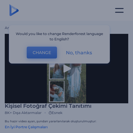
Ana Sayfa
Şablonlar
Kişisel Fotoğraf Çekimi Tanıtımı
Would you like to change Renderforest language
to English?
No, thanks
CHANGE
Kişisel Fotoğraf Çekimi Tanıtımı
8K+
Dışa Aktarmalar
Esnek
Bu hazır video ayarı, şundan yararlanılarak oluşturulmuştur:
En İyi Portre Çalışmaları