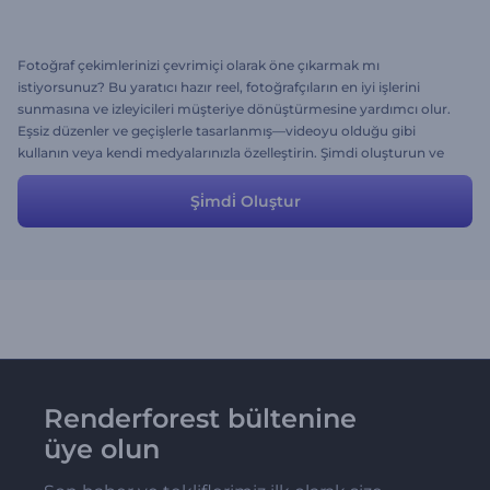
Fotoğraf çekimlerinizi çevrimiçi olarak öne çıkarmak mı
istiyorsunuz? Bu yaratıcı hazır reel, fotoğrafçıların en iyi işlerini
sunmasına ve izleyicileri müşteriye dönüştürmesine yardımcı olur.
Eşsiz düzenler ve geçişlerle tasarlanmış—videoyu olduğu gibi
kullanın veya kendi medyalarınızla özelleştirin. Şimdi oluşturun ve
portföyünüzü daha geniş kitlelere ulaştırın!
Şi̇mdi̇ Oluştur
Renderforest bültenine
üye olun