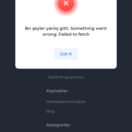
Kariyer
Yardım Ve Destek
Bir şeyler yanlış gitti. Something went
Ortaklık Programı
wrong. Failed to fetch
Gizlilik Politikası
Şartlar Ve Koşullar
Got it
Site Haritası
Ortaklık Programı
Elçilik Programımızı
Kaynaklar
Markalaştırma Araçları
Blog
Kategoriler