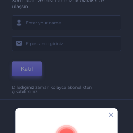
Son haber ve tekliflerimiz ilk olarak size
ulaşsın
Katıl
Dilediğiniz zaman kolayca abonelikten
çıkabilirsiniz.
Şirket
Hakkımızda
İletişim