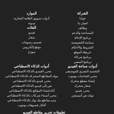
الشركة
الموارد
حولنا
أدوات تسويق العلامة التجارية
اتصل بنا
مدونة
الفئات
وظائف
فيديو
ساعدة والدعم
شعار
رنامج الإحالة
تصميم رسومات
سة الخصوصية
موقع إلكتروني
روط والأحكام
نموذج
يطة الموقع
رنامج شركاء
نامج السفير
 صناعة الفيديو
أدوات الذكاء الاصطناعي
 البصري للموسيقى
محرر الفيديو بالذكاء الاصطناعي
فتتاحيات يوتيوب
مولد المقاطع المتحركة بالذكاء الاصطناعي
ء مقطع متحرك
محرر فيديو بالذكاء الاصطناعي
عار متحرك
نص إلى فيديو بالذكاء الاصطناعي
محرر فيديو
أداة إنشاء المواقع بالذكاء الاصطناعي
د نص أنيميشن
محرر أسماء شركات بالذكاء الاصطناعي
منئ مقاطع تيك توك بالذكاء الاصطناعي
أفكار فيديوهات يوتيوب
تطبيقات تحرير مقاطع الفيديو