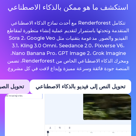
ما هو ممكن بالذكاء الاصطناعي
تتكامل Renderforest مع أحدث نماذج الذكاء الاصطناعي
حدثها باستمرار لتقديم عملية إنشاء متطورة لمقاطع
الفيديو والصور. مدعومة بتقنيات مثل Sora 2، Google Veo
3.1، Kling 3.0 Omni، Seedance 2.0، Pixv
Nano Banana Pro، GPT Image 2، Grok Imagine،
ومحرك الذكاء الاصطناعي الخاص من Renderforest، تضمن
ة فائقة وسرعة مميزة وإبداع لافت في كل مشروع.
نص إلى فيديو بالذكاء الاصطناعي
تحويل الصور إلى فيديو ب