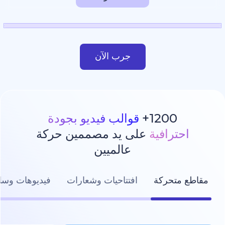
جرب الآن
1200
قوالب فيديو بجودة
رافية
على يد مصممين حركة
عالميين
تحركة
افتتاحيات وشعارات
فيديوهات وسائل التواصل ال