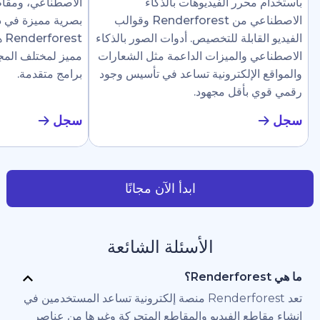
رر الفيديوهات بالذكاء
الاصطناعي، ومقاطع إرشادية، وع
الاصطناعي من Renderforest وقوالب
بصرية مميزة في دقائق. تجعل
ابلة للتخصيص. أدوات الصور بالذكاء
Renderforest هذا سهلًا ل
والميزات الداعمة مثل الشعارات
مميز لمختلف المجالات دون الحاج
لإلكترونية تساعد في تأسيس وجود
برامج متقدمة.
أقل مجهود.
سجل
ابدأ الآن مجانًا
الأسئلة الشائعة
تعد Renderforest منصة إلكترونية تساعد المستخدمين في
 الفيديو والمقاطع المتحركة وغيرها من عناصر