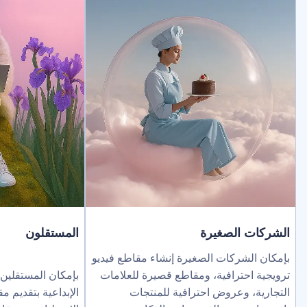
لصغيرة
المستقلون
ركات الصغيرة إنشاء مقاطع فيديو
ترافية، ومقاطع قصيرة للعلامات
بإمكان المستقلين توسيع نطاق خد
عروض احترافية للمنتجات
الإبداعية بتقديم مقاطع فيديو بالذك