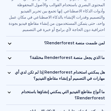
بصري باستخدام القوالب والأصول المحفوظة
اء الاصطناعي. إنها تجمع بين تحرير الفيديو
قدرات الإنشاء بالذكاء الاصطناعي في مكان عمل
يتمكن المستخدمون من إنشاء مقاطع فيديو بجودة
ن الحاجة لأي برامج أو خبرة في التصميم.
Renderfore؟
منصة Renderforest مُصممة للأفراد والفرق الذين يحتاجون
يديو بجودة احترافية وبسرعة كبيرة. يستخدمها
Renderfor مختلفة؟
ويق، والمعلمون، وأصحاب الشركات الصغيرة،
تجمع Renderforest بين العديد من نماذج الذكاء الاصطناعي
د البشرية، والمستقلون، وصناع المحتوى الذين
ديو في منصة واحدة. بإمكان المستخدمين إنشاء
هل يمكنني استخدام Renderforest إذا لم تكن لدي أي
ج مقاطع فيديو للعلامات التجارية أو للتدريب أو
ير المحتوى النصي إلى فيديو، واستخدام
لتصميم أو إنشاء مقاطع الفيديو؟
سويقية دون التعاقد مع فريق إنتاج كامل.
 وإنشاء المقاطع المتحركة بالذكاء الاصطناعي
نعم، توفر Renderforest أكثر من 1,200 نموذج، ومساعد
ل بين الأدوات. إنها مصممة لمراعاة البساطة، وتوفر
صطناعي، وأدوات تحرير سهلة الاستخدام للمبتدئين.
اطع الفيديو التي يمكنني إنشاؤها باستخدام
عناصر البصرية بالذكاء الاصطناعي والتعليقات
ستخدمين البدء من محتوى نصي أو فكرة أساسية،
Ren؟
واجهة واحدة تدعم كل من المبتدئين والمحترفين.
ة تتولى العمل على العناصر البصرية والتوقيت
تدعم Renderforest مقاطع الفيديو التسويقية، والتوضيحية،
 تحتاج إلى أي خبرة أو معرفة مسبقة بالتصميم أو
قديمية والافتتاحيات والمحتوى التعليمية ومقاطع