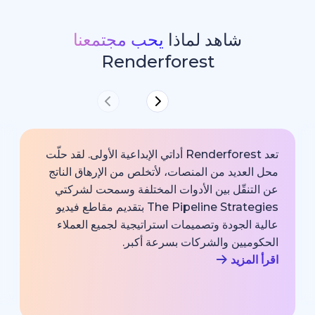
شاهد لماذا
يحب مجتمعنا
Renderforest
تعد Renderforest أداتي الإبداعية الأولى. لقد حلّت
ديد من المنصات، لأتخلص من الإرهاق الناتج
خارجية با
قّل بين الأدوات المختلفة وسمحت لشركتي
خبير اتصا
The Pipeline Strategies بتقديم مقاطع فيديو
الشركة وم
لجودة وتصميمات استراتيجية لجميع العملاء
بجودة احت
يين والشركات بسرعة أكبر.
اقرأ المزي
زيد