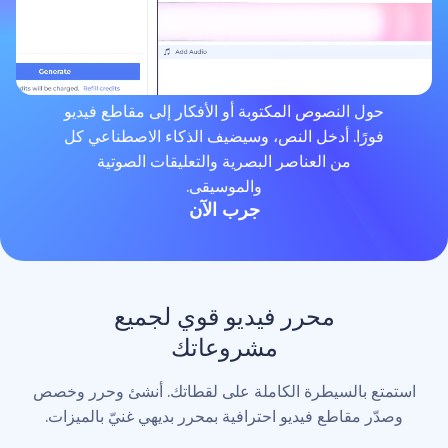
لنصوص المكتوبة أو الأفكار إلى مقاطع فيديو
. أدخل النص، وسيضيف الذكاء الاصطناعي كل
من العناصر البصرية والتعليقات الصوتية
والموسيقى.
جرب الآن
محرر فيديو قوي لجميع
مشروعاتك
لسيطرة الكاملة على لقطاتك. أنشئ وحرر وخصص
اطع فيديو احترافية بمحرر بديهي غنيّ بالميزات.