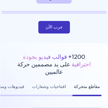
جرب الآن
1200
قوالب فيديو بجودة
رافية
على يد مصممين حركة
عالميين
تحركة
افتتاحيات وشعارات
فيديوهات وسائل التواصل ال