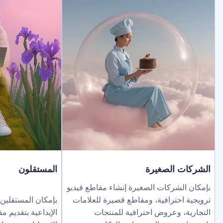
لصغيرة
المستقلون
ركات الصغيرة إنشاء مقاطع فيديو
ترافية، ومقاطع قصيرة للعلامات
بإمكان المستقلين توسيع نطاق خد
عروض احترافية للمنتجات
الإبداعية بتقديم مقاطع فيديو بالذك