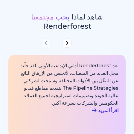
شاهد لماذا
يحب مجتمعنا
Renderforest
تعد Renderforest أداتي الإبداعية الأولى. لقد حلّت
ديد من المنصات، لأتخلص من الإرهاق الناتج
خارجية با
قّل بين الأدوات المختلفة وسمحت لشركتي
خبير اتصا
The Pipeline Strategies بتقديم مقاطع فيديو
الشركة وم
لجودة وتصميمات استراتيجية لجميع العملاء
بجودة احت
يين والشركات بسرعة أكبر.
اقرأ المزي
زيد