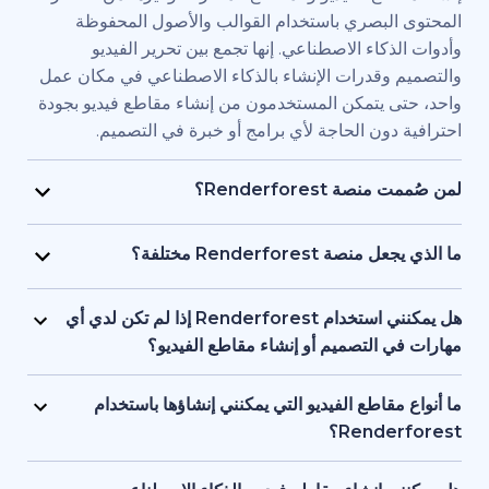
بصري باستخدام القوالب والأصول المحفوظة
اء الاصطناعي. إنها تجمع بين تحرير الفيديو
قدرات الإنشاء بالذكاء الاصطناعي في مكان عمل
يتمكن المستخدمون من إنشاء مقاطع فيديو بجودة
ن الحاجة لأي برامج أو خبرة في التصميم.
Renderfore؟
منصة Renderforest مُصممة للأفراد والفرق الذين يحتاجون
يديو بجودة احترافية وبسرعة كبيرة. يستخدمها
Renderfor مختلفة؟
ويق، والمعلمون، وأصحاب الشركات الصغيرة،
تجمع Renderforest بين العديد من نماذج الذكاء الاصطناعي
د البشرية، والمستقلون، وصناع المحتوى الذين
ديو في منصة واحدة. بإمكان المستخدمين إنشاء
هل يمكنني استخدام Renderforest إذا لم تكن لدي أي
ج مقاطع فيديو للعلامات التجارية أو للتدريب أو
ير المحتوى النصي إلى فيديو، واستخدام
لتصميم أو إنشاء مقاطع الفيديو؟
سويقية دون التعاقد مع فريق إنتاج كامل.
 وإنشاء المقاطع المتحركة بالذكاء الاصطناعي
نعم، توفر Renderforest أكثر من 1,200 نموذج، ومساعد
ل بين الأدوات. إنها مصممة لمراعاة البساطة، وتوفر
صطناعي، وأدوات تحرير سهلة الاستخدام للمبتدئين.
اطع الفيديو التي يمكنني إنشاؤها باستخدام
عناصر البصرية بالذكاء الاصطناعي والتعليقات
ستخدمين البدء من محتوى نصي أو فكرة أساسية،
Ren؟
واجهة واحدة تدعم كل من المبتدئين والمحترفين.
ة تتولى العمل على العناصر البصرية والتوقيت
تدعم Renderforest مقاطع الفيديو التسويقية، والتوضيحية،
 تحتاج إلى أي خبرة أو معرفة مسبقة بالتصميم أو
قديمية والافتتاحيات والمحتوى التعليمية ومقاطع