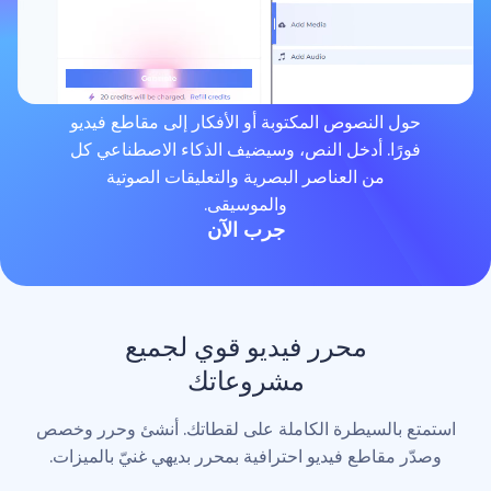
لنصوص المكتوبة أو الأفكار إلى مقاطع فيديو
. أدخل النص، وسيضيف الذكاء الاصطناعي كل
من العناصر البصرية والتعليقات الصوتية
والموسيقى.
جرب الآن
محرر فيديو قوي لجميع
مشروعاتك
لسيطرة الكاملة على لقطاتك. أنشئ وحرر وخصص
اطع فيديو احترافية بمحرر بديهي غنيّ بالميزات.