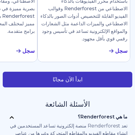
رر الفيديوهات بالذكاء
الاصطناعي، ومقاطع إرشادية، وع
الاصطناعي من Renderforest وقوالب
بصرية مميزة في دقائق. تجعل
ابلة للتخصيص. أدوات الصور بالذكاء
Renderforest هذا سهلًا ل
والميزات الداعمة مثل الشعارات
مميز لمختلف المجالات دون الحاج
لإلكترونية تساعد في تأسيس وجود
برامج متقدمة.
أقل مجهود.
سجل
ابدأ الآن مجانًا
الأسئلة الشائعة
تعد Renderforest منصة إلكترونية تساعد المستخدمين في
 الفيديو والمقاطع المتحركة وغيرها من عناصر