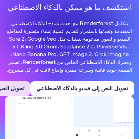
ما هو ممكن بالذكاء الاصطناعي
تتكامل Renderforest مع أحدث نماذج الذكاء الاصطناعي
حدثها باستمرار لتقديم عملية إنشاء متطورة لمقاطع
الفيديو والصور. مدعومة بتقنيات مثل Sora 2، Google Veo
3.1، Kling 3.0 Omni، Seedance 2.0، Pixv
Nano Banana Pro، GPT Image 2، Grok Imagine،
ومحرك الذكاء الاصطناعي الخاص من Renderforest، تضمن
ة فائقة وسرعة مميزة وإبداع لافت في كل مشروع.
نص إلى فيديو بالذكاء الاصطناعي
تحويل الصور إلى فيديو ب