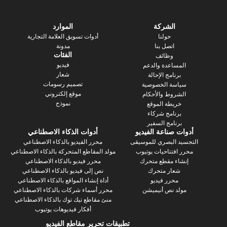
الشركة
الموارد
حولنا
أدوات تسويق العلامة التجارية
اتصل بنا
مدونة
الفئات
وظائف
فيديو
ساعدة والدعم
شعار
رنامج الإحالة
تصميم رسومات
سة الخصوصية
موقع إلكتروني
روط والأحكام
نموذج
يطة الموقع
رنامج شركاء
نامج السفير
 صناعة الفيديو
أدوات الذكاء الاصطناعي
 البصري للموسيقى
محرر الفيديو بالذكاء الاصطناعي
فتتاحيات يوتيوب
مولد المقاطع المتحركة بالذكاء الاصطناعي
ء مقطع متحرك
محرر فيديو بالذكاء الاصطناعي
عار متحرك
نص إلى فيديو بالذكاء الاصطناعي
محرر فيديو
أداة إنشاء المواقع بالذكاء الاصطناعي
د نص أنيميشن
محرر أسماء شركات بالذكاء الاصطناعي
منئ مقاطع تيك توك بالذكاء الاصطناعي
أفكار فيديوهات يوتيوب
تطبيقات تحرير مقاطع الفيديو