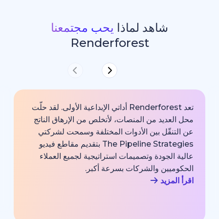
شاهد لماذا
يحب مجتمعنا
Renderforest
تعد Renderforest أداتي الإبداعية الأولى. لقد حلّت
ديد من المنصات، لأتخلص من الإرهاق الناتج
خارجية با
قّل بين الأدوات المختلفة وسمحت لشركتي
خبير اتصا
The Pipeline Strategies بتقديم مقاطع فيديو
الشركة وم
لجودة وتصميمات استراتيجية لجميع العملاء
بجودة احت
يين والشركات بسرعة أكبر.
اقرأ المزي
زيد