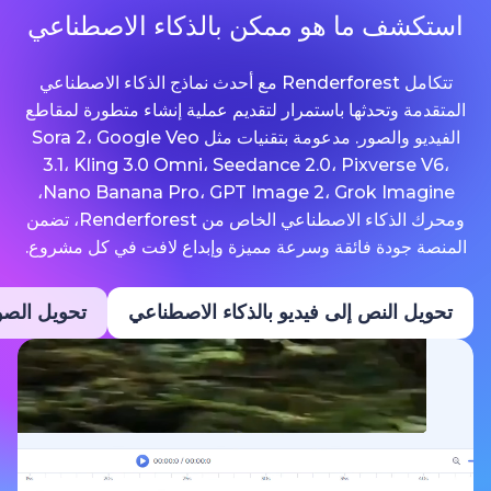
ما هو ممكن بالذكاء الاصطناعي
تتكامل Renderforest مع أحدث نماذج الذكاء الاصطناعي
حدثها باستمرار لتقديم عملية إنشاء متطورة لمقاطع
الفيديو والصور. مدعومة بتقنيات مثل Sora 2، Google Veo
3.1، Kling 3.0 Omni، Seedance 2.0، Pixv
Nano Banana Pro، GPT Image 2، Grok Imagine،
ومحرك الذكاء الاصطناعي الخاص من Renderforest، تضمن
ة فائقة وسرعة مميزة وإبداع لافت في كل مشروع.
نص إلى فيديو بالذكاء الاصطناعي
تحويل الصور إلى فيديو ب