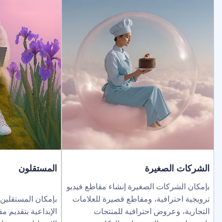
لصغيرة
المستقلون
ركات الصغيرة إنشاء مقاطع فيديو
ترافية، ومقاطع قصيرة للعلامات
بإمكان المستقلين توسيع نطاق خد
عروض احترافية للمنتجات
الإبداعية بتقديم مقاطع فيديو بالذك