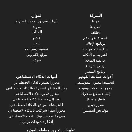
الشركة
الموارد
حولنا
أدوات تسويق العلامة التجارية
اتصل بنا
مدونة
الفئات
وظائف
فيديو
ساعدة والدعم
شعار
رنامج الإحالة
تصميم رسومات
سة الخصوصية
موقع إلكتروني
روط والأحكام
نموذج
يطة الموقع
رنامج شركاء
نامج السفير
 صناعة الفيديو
أدوات الذكاء الاصطناعي
 البصري للموسيقى
محرر الفيديو بالذكاء الاصطناعي
فتتاحيات يوتيوب
مولد المقاطع المتحركة بالذكاء الاصطناعي
ء مقطع متحرك
محرر فيديو بالذكاء الاصطناعي
عار متحرك
نص إلى فيديو بالذكاء الاصطناعي
محرر فيديو
أداة إنشاء المواقع بالذكاء الاصطناعي
د نص أنيميشن
محرر أسماء شركات بالذكاء الاصطناعي
منئ مقاطع تيك توك بالذكاء الاصطناعي
أفكار فيديوهات يوتيوب
تطبيقات تحرير مقاطع الفيديو