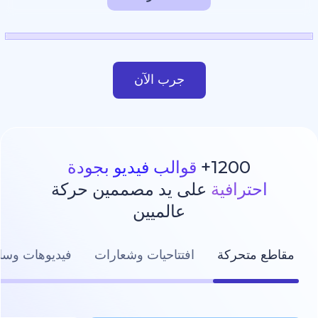
جرب الآن
1200
قوالب فيديو بجودة
رافية
على يد مصممين حركة
عالميين
تحركة
افتتاحيات وشعارات
فيديوهات وسائل التواصل ال