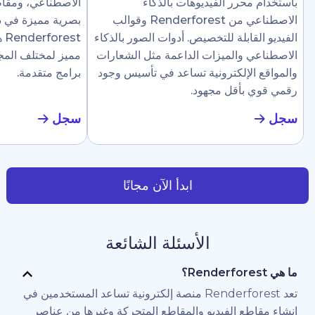
رر الفيديوهات بالذكاء
الاصطناعي، ومقاطع إرشادية، وع
الاصطناعي من Renderforest وقوالب
بصرية مميزة في دقائق. تجعل
ابلة للتخصيص. أدوات الصور بالذكاء
Renderforest هذا سهلًا ل
والميزات الداعمة مثل الشعارات
مميز لمختلف المجالات دون الحاج
لإلكترونية تساعد في تأسيس وجود
برامج متقدمة.
أقل مجهود.
سجل
ابدأ الآن مجانًا
الأسئلة الشائعة
تعد Renderforest منصة إلكترونية تساعد المستخدمين في
 الفيديو والمقاطع المتحركة وغيرها من عناصر