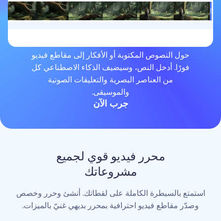
لنصوص المكتوبة أو الأفكار إلى مقاطع فيديو
. أدخل النص، وسيضيف الذكاء الاصطناعي كل
من العناصر البصرية والتعليقات الصوتية
والموسيقى.
جرب الآن
محرر فيديو قوي لجميع
مشروعاتك
لسيطرة الكاملة على لقطاتك. أنشئ وحرر وخصص
اطع فيديو احترافية بمحرر بديهي غنيّ بالميزات.