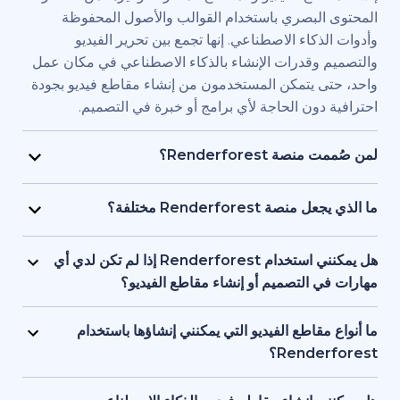
بصري باستخدام القوالب والأصول المحفوظة
اء الاصطناعي. إنها تجمع بين تحرير الفيديو
قدرات الإنشاء بالذكاء الاصطناعي في مكان عمل
يتمكن المستخدمون من إنشاء مقاطع فيديو بجودة
ن الحاجة لأي برامج أو خبرة في التصميم.
Renderfore؟
منصة Renderforest مُصممة للأفراد والفرق الذين يحتاجون
يديو بجودة احترافية وبسرعة كبيرة. يستخدمها
Renderfor مختلفة؟
ويق، والمعلمون، وأصحاب الشركات الصغيرة،
تجمع Renderforest بين العديد من نماذج الذكاء الاصطناعي
د البشرية، والمستقلون، وصناع المحتوى الذين
ديو في منصة واحدة. بإمكان المستخدمين إنشاء
هل يمكنني استخدام Renderforest إذا لم تكن لدي أي
ج مقاطع فيديو للعلامات التجارية أو للتدريب أو
ير المحتوى النصي إلى فيديو، واستخدام
لتصميم أو إنشاء مقاطع الفيديو؟
سويقية دون التعاقد مع فريق إنتاج كامل.
 وإنشاء المقاطع المتحركة بالذكاء الاصطناعي
نعم، توفر Renderforest أكثر من 1,200 نموذج، ومساعد
ل بين الأدوات. إنها مصممة لمراعاة البساطة، وتوفر
صطناعي، وأدوات تحرير سهلة الاستخدام للمبتدئين.
اطع الفيديو التي يمكنني إنشاؤها باستخدام
عناصر البصرية بالذكاء الاصطناعي والتعليقات
ستخدمين البدء من محتوى نصي أو فكرة أساسية،
Ren؟
واجهة واحدة تدعم كل من المبتدئين والمحترفين.
ة تتولى العمل على العناصر البصرية والتوقيت
تدعم Renderforest مقاطع الفيديو التسويقية، والتوضيحية،
 تحتاج إلى أي خبرة أو معرفة مسبقة بالتصميم أو
قديمية والافتتاحيات والمحتوى التعليمية ومقاطع