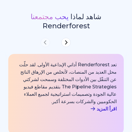
شاهد لماذا
يحب مجتمعنا
Renderforest
تعد Renderforest أداتي الإبداعية الأولى. لقد حلّت
ديد من المنصات، لأتخلص من الإرهاق الناتج
خارجية با
قّل بين الأدوات المختلفة وسمحت لشركتي
خبير اتصا
The Pipeline Strategies بتقديم مقاطع فيديو
الشركة وم
لجودة وتصميمات استراتيجية لجميع العملاء
بجودة احت
يين والشركات بسرعة أكبر.
اقرأ المزي
زيد