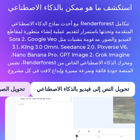
ما هو ممكن بالذكاء الاصطناعي
تتكامل Renderforest مع أحدث نماذج الذكاء الاصطناعي
حدثها باستمرار لتقديم عملية إنشاء متطورة لمقاطع
الفيديو والصور. مدعومة بتقنيات مثل Sora 2، Google Veo
3.1، Kling 3.0 Omni، Seedance 2.0، Pixv
Nano Banana Pro، GPT Image 2، Grok Imagine،
ومحرك الذكاء الاصطناعي الخاص من Renderforest، تضمن
ة فائقة وسرعة مميزة وإبداع لافت في كل مشروع.
نص إلى فيديو بالذكاء الاصطناعي
تحويل الصور إلى فيديو ب