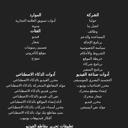
الشركة
الموارد
حولنا
أدوات تسويق العلامة التجارية
اتصل بنا
مدونة
الفئات
وظائف
فيديو
ساعدة والدعم
شعار
رنامج الإحالة
تصميم رسومات
سة الخصوصية
موقع إلكتروني
روط والأحكام
نموذج
يطة الموقع
رنامج شركاء
نامج السفير
 صناعة الفيديو
أدوات الذكاء الاصطناعي
 البصري للموسيقى
محرر الفيديو بالذكاء الاصطناعي
فتتاحيات يوتيوب
مولد المقاطع المتحركة بالذكاء الاصطناعي
ء مقطع متحرك
محرر فيديو بالذكاء الاصطناعي
عار متحرك
نص إلى فيديو بالذكاء الاصطناعي
محرر فيديو
أداة إنشاء المواقع بالذكاء الاصطناعي
د نص أنيميشن
محرر أسماء شركات بالذكاء الاصطناعي
منئ مقاطع تيك توك بالذكاء الاصطناعي
أفكار فيديوهات يوتيوب
تطبيقات تحرير مقاطع الفيديو