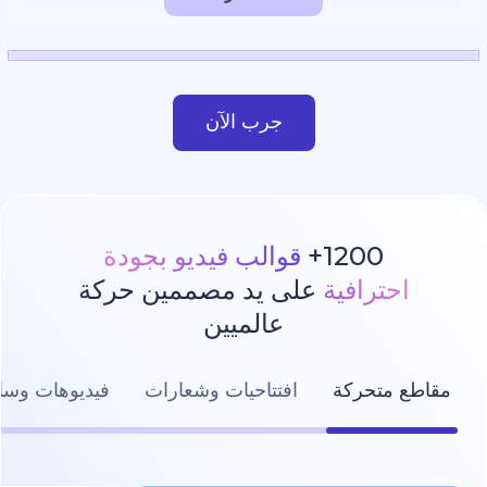
جرب الآن
1200
قوالب فيديو بجودة
رافية
على يد مصممين حركة
عالميين
تحركة
افتتاحيات وشعارات
فيديوهات وسائل التواصل ال