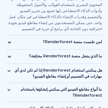
بصري باستخدام القوالب والأصول المحفوظة
اء الاصطناعي. إنها تجمع بين تحرير الفيديو
قدرات الإنشاء بالذكاء الاصطناعي في مكان عمل
يتمكن المستخدمون من إنشاء مقاطع فيديو بجودة
ن الحاجة لأي برامج أو خبرة في التصميم.
Renderfore؟
منصة Renderforest مُصممة للأفراد والفرق الذين يحتاجون
يديو بجودة احترافية وبسرعة كبيرة. يستخدمها
Renderfor مختلفة؟
ويق، والمعلمون، وأصحاب الشركات الصغيرة،
تجمع Renderforest بين العديد من نماذج الذكاء الاصطناعي
د البشرية، والمستقلون، وصناع المحتوى الذين
ديو في منصة واحدة. بإمكان المستخدمين إنشاء
هل يمكنني استخدام Renderforest إذا لم تكن لدي أي
ج مقاطع فيديو للعلامات التجارية أو للتدريب أو
ير المحتوى النصي إلى فيديو، واستخدام
لتصميم أو إنشاء مقاطع الفيديو؟
سويقية دون التعاقد مع فريق إنتاج كامل.
 وإنشاء المقاطع المتحركة بالذكاء الاصطناعي
نعم، توفر Renderforest أكثر من 1,200 نموذج، ومساعد
ل بين الأدوات. إنها مصممة لمراعاة البساطة، وتوفر
صطناعي، وأدوات تحرير سهلة الاستخدام للمبتدئين.
اطع الفيديو التي يمكنني إنشاؤها باستخدام
عناصر البصرية بالذكاء الاصطناعي والتعليقات
ستخدمين البدء من محتوى نصي أو فكرة أساسية،
Ren؟
واجهة واحدة تدعم كل من المبتدئين والمحترفين.
ة تتولى العمل على العناصر البصرية والتوقيت
تدعم Renderforest مقاطع الفيديو التسويقية، والتوضيحية،
 تحتاج إلى أي خبرة أو معرفة مسبقة بالتصميم أو
قديمية والافتتاحيات والمحتوى التعليمية ومقاطع