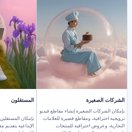
لصغيرة
المستقلون
ركات الصغيرة إنشاء مقاطع فيديو
ترافية، ومقاطع قصيرة للعلامات
بإمكان المستقلين توسيع نطاق خد
عروض احترافية للمنتجات
الإبداعية بتقديم مقاطع فيديو بالذك