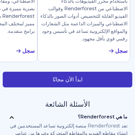
رر الفيديوهات بالذكاء
الاصطناعي، ومقاطع إرشادية، وع
الاصطناعي من Renderforest وقوالب
بصرية مميزة في دقائق. تجعل
ابلة للتخصيص. أدوات الصور بالذكاء
Renderforest هذا سهلًا ل
والميزات الداعمة مثل الشعارات
مميز لمختلف المجالات دون الحاج
لإلكترونية تساعد في تأسيس وجود
برامج متقدمة.
أقل مجهود.
سجل
ابدأ الآن مجانًا
الأسئلة الشائعة
تعد Renderforest منصة إلكترونية تساعد المستخدمين في
 الفيديو والمقاطع المتحركة وغيرها من عناصر