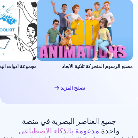
لمتحركة ثلاثية الأبعاد
مجموعة أدوات أنيميشن السبورة ا
تصفح المزيد
ع العناصر البصرية في منصة
دة
مدعومة بالذكاء الاصطناعي