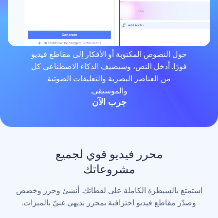
لنصوص المكتوبة أو الأفكار إلى مقاطع فيديو
. أدخل النص، وسيضيف الذكاء الاصطناعي كل
من العناصر البصرية والتعليقات الصوتية
والموسيقى.
جرب الآن
محرر فيديو قوي لجميع
مشروعاتك
لسيطرة الكاملة على لقطاتك. أنشئ وحرر وخصص
اطع فيديو احترافية بمحرر بديهي غنيّ بالميزات.